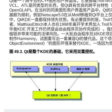
Qt是一个跨平台的C++图形用户界面库，它是挪威TrollTech
VCL、ATL是同类型的东西，但Qt具有优良的跨平台特性（支持
OpenGLAPI。在当时的同类图形用户界面库产品中，Qt的功
展颇为顺利，例如Netscape5.0在从Motif移植到Q
中，Qt/KDE一直都保持领先优势。有必要提到的是，TrollT
者、MatthiasEttrich本人也在1998年离开学术界加
毕竟KDE 开发工作仍然是由自由程序员协作完成的）。我们
枷锁并带来可能的法律风险。一大批自由程序员对KDE项
制作Harmonny，试图重写出一套兼容Qt的替代品，这个
ObjectEnvironment）”的图形环境来替代KDE，一场
图 49.3. Qt是整个KDE的基础，它采用双重授权。