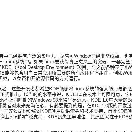
者中已经拥有广泛的影响力。尽管X Window已经非常成熟，也
inux系统中。如果Linux要获得真正意义上的突破，一套完全
起了KDE（Kool Desktop Environment）项目，与之前
ch希望KDE能够包含用户日常应用所需要的所有应用程序组件，例
GPL规范，以免费和开放源代码的方式运行。
者，这些开发者都希望KDE能够将Linux系统的强大能力与
月12日正式推出。以当时的水平来说，KDE1.0在技术上可圈可
上同时期的Windows 98来得平易近人，KDE 1.0中大量的
对未来充满信心。有必要提到的是，在KDE1.0版的开发过程中，
富士通-西门子等公司也纷纷对KDE项目提供资金和技术支持，自此KD
商业公司的广泛支持，KDE丧失主导地位，其原因就在于KDE选