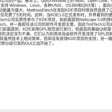
公司的产品。基本上，Qt同XWindow上的 Motif、Open Loo
 Windows、Linux、各种UNIX、OS390和QNX等）、
能最为强大，MatthiasEttrich在发起KDE项目时很自然选
t平台上仅仅花费了5天时间。这样，当KDE1.0正式发布时，外界
ech公司实质性参与了KDE项目，如前面提到Netscape 5.0的
入 TrollTech，并一直担任该公司的软件开发部主管，因此Troll
前面提到，KDE采用GPL规范进行发行，但底层的基础Qt却是
目的决定深为不满，它们认为利用非自由软件开发违背了GPL的
项目虽然技术上相对简单，但却没有获得KDE项目的支持；另一路人马
因为思想分歧引发的GUI之战开始了。