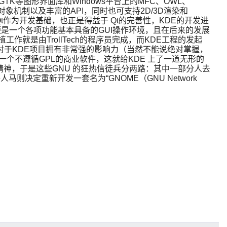
k、GTK等图形界面库和Windows平台上的MFC、OWL、
面向对象机制以及丰富的API，同时也可支持2D/3D渲染和
择了Qt作为开发基础，也正是得益于 Qt的完善性，KDE的开发进
看到的便是一个各项功能基本具备的GUI操作环境，且在后来的发展
移植工作就是由TrollTech的程序员完成，而KDE工程的发起
Tech公司对于KDE项目拥有非常强的影响力（当然不能说绝对掌握，
一个不遵循GPL的商业软件，这就给KDE 上了一道无形的
精神，于是这些GNU 的狂热信徒兵分两路：其中一部分人去
则决定重新开发一套名为“GNOME（GNU Network