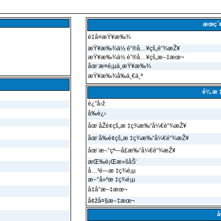
æœç´
é‡å¤æŸ¥æ‰¾
æŸ¥æ‰¾ä½ é”®å…¥çš„é“¾æŽ¥
æŸ¥æ‰¾ä½ é”®å…¥çš„æ–‡æœ¬
åœ¨æ­¤é¡µä¸­æŸ¥æ‰¾
æŸ¥æ‰¾å‰ä¸€ä¸ª
é¼ æ 
è¿”å›ž
å‰è¿›
åœ¨åŽé¢çš„æ ‡ç­¾æ‰“å¼€é“¾æŽ¥
åœ¨å‰é¢çš„æ ‡ç­¾æ‰“å¼€é“¾æŽ¥
åœ¨æ–°çª—å£æ‰“å¼€é“¾æŽ¥
æŒ‰è¡Œæ»šåŠ¨
å…³é—­æ ‡ç­¾é¡µ
æ–°å»ºæ ‡ç­¾é¡µ
å‡å°æ–‡æœ¬
å¢žå¤§æ–‡æœ¬
å