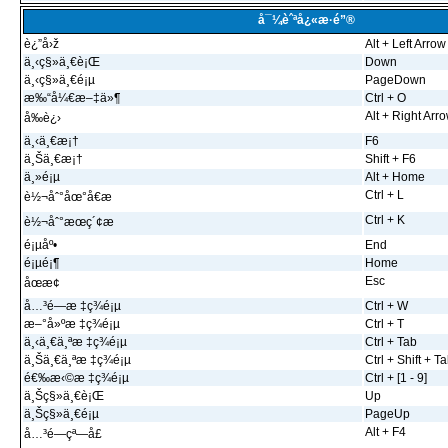
å¯¼èˆªå¿«æ·é”®
è¿”å›ž
Alt + Left Arrow
ä¸‹ç§»ä¸€è¡Œ
Down
ä¸‹ç§»ä¸€é¡µ
PageDown
æ‰“å¼€æ–‡ä»¶
Ctrl + O
Alt + Right Arr
å‰è¿›
ä¸‹ä¸€æ¡†
F6
ä¸Šä¸€æ¡†
Shift + F6
ä¸»é¡µ
Alt + Home
Ctrl + L
è½¬åˆ°åœ°å€æ 
Ctrl + K
è½¬åˆ°æœç´¢æ 
é¡µåº•
End
é¡µé¡¶
Home
Esc
åœæ­¢
å…³é—­æ ‡ç­¾é¡µ
Ctrl + W
æ–°å»ºæ ‡ç­¾é¡µ
Ctrl + T
ä¸‹ä¸€ä¸ªæ ‡ç­¾é¡µ
Ctrl + Tab
ä¸Šä¸€ä¸ªæ ‡ç­¾é¡µ
Ctrl + Shift + T
é€‰æ‹©æ ‡ç­¾é¡µ
Ctrl + [1 - 9]
ä¸Šç§»ä¸€è¡Œ
Up
ä¸Šç§»ä¸€é¡µ
PageUp
Alt + F4
å…³é—­çª—å£