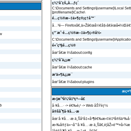
ç¼“å­˜çš„å…ƒç´
C:\Documents and Settings\[username]\Local Settin
[profilename]\Cache\
é…ç½®æ–‡ä»¶ç®¡ç†å™¨
å…³é—­ Firefoxã€‚ä»Žâ€œå¼€å§‹â€èœå•ï¼Œé
ç”¨æˆ·é…ç½®æ–‡ä»¶ç›®å½•
ow
C:\Documents and Settings\[username]\Application 
é«˜çº§é…ç½®
åœ°å€æ ï¼šabout:config
ç¼“å­˜ä¿¡æ¯
åœ°å€æ ï¼šabout:cache
æ’ä»¶ä¿¡æ¯
åœ°å€æ ï¼šabout:plugins
æç¤
æ‹¦æˆªå¼¹å‡ºçª—å£
ab
å·¥å…· -> é€‰é¡¹ -> Web åŠŸèƒ½
å®šåˆ¶å·¥å…·æ 
åœ¨å·¥å…·æ ä¸Šå³å‡»å¹¶é€‰æ‹©è‡ªå®šä¹‰å·
æ‹‰å®ƒä»¬åˆ°å·¥å…·æ ä¸Šã€‚è¦åŽ»é™¤å›¾æ