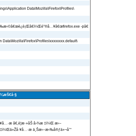
gs\Application Data\Mozilla\Firefox\Profiles\
€‰æ‹©â€œè¿è¡Œâ€ï¼Œé”®å…¥â€œfirefox.exe -pâ€
Data\Mozilla\Firefox\Profiles\xxxxxxxx.default\
ºï¼æŠ€å·§
¥å…·æ ã€‚è¦æ·»åŠ å›¾æ ‡ï¼Œ æ‹–
 ‡ï¼Œä»Žå·¥å…·æ ä¸Šæ‹–æ‹‰å®ƒä»¬åˆ°