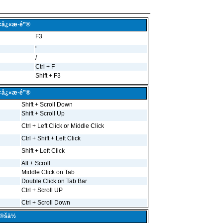
¢å¿«æ·é”®
F3
'
/
Ctrl + F
Shift + F3
‡å¿«æ·é”®
Shift + Scroll Down
Shift + Scroll Up
Ctrl + Left Click or Middle Click
Ctrl + Shift + Left Click
Shift + Left Click
Alt + Scroll
Middle Click on Tab
Double Click on Tab Bar
Ctrl + Scroll UP
Ctrl + Scroll Down
®šä½