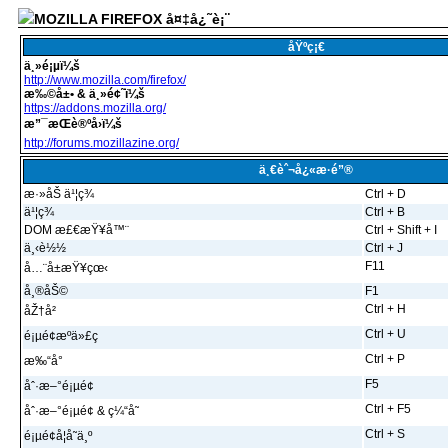
MOZILLA FIREFOX å¤‡å¿˜è¡¨
åŸºç¡€
ä¸»é¡µï¼š
http://www.mozilla.com/firefox/
æ‰©å±• & ä¸»é¢˜ï¼š
https://addons.mozilla.org/
æ”¯æŒè®ºå›ï¼š
http://forums.mozillazine.org/
ä¸€èˆ¬å¿«æ·é”®
æ·»åŠ ä¹¦ç­¾
Ctrl + D
ä¹¦ç­¾
Ctrl + B
DOM æ£€æŸ¥å™¨
Ctrl + Shift + I
ä¸‹è½½
Ctrl + J
F11
å…¨å±æŸ¥çœ‹
å¸®åŠ©
F1
Ctrl + H
åŽ†å²
Ctrl + U
é¡µé¢æºä»£ç 
Ctrl + P
æ‰“å°
F5
åˆ·æ–°é¡µé¢
Ctrl + F5
åˆ·æ–°é¡µé¢ & ç¼“å­˜
Ctrl + S
é¡µé¢å¦å­˜ä¸º