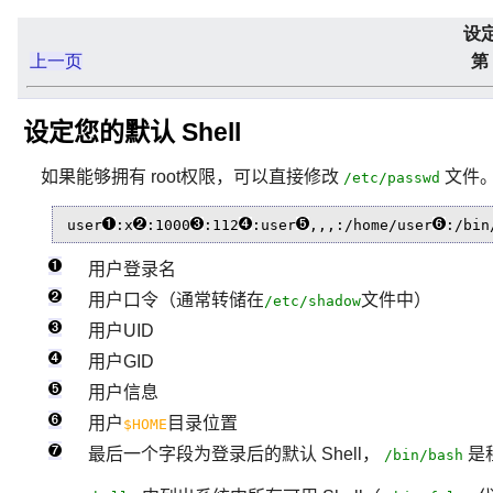
设定
上一页
第
设定您的默认 Shell
如果能够拥有 root权限，可以直接修改
文件。
/etc/passwd
user
:x
:1000
:112
:user
,,,:/home/user
:/bin
用户登录名
用户口令（通常转储在
文件中）
/etc/shadow
用户UID
用户GID
用户信息
用户
目录位置
$HOME
最后一个字段为登录后的默认 Shell，
是
/bin/bash